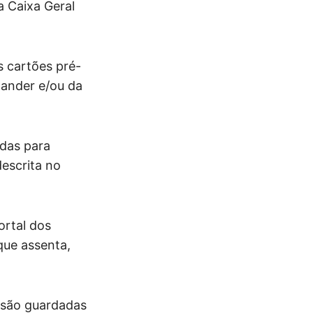
a Caixa Geral
s cartões pré-
tander e/ou da
das para
descrita no
ortal dos
que assenta,
 são guardadas