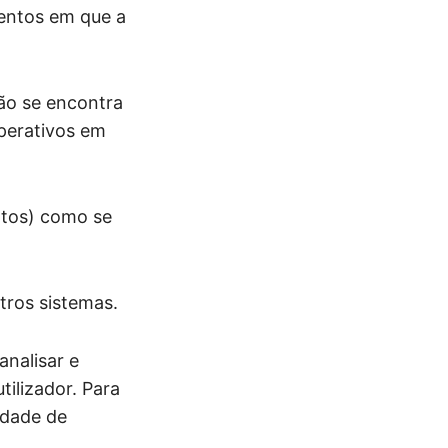
mentos em que a
ão se encontra
operativos em
ntos) como se
ros sistemas.
analisar e
tilizador. Para
idade de