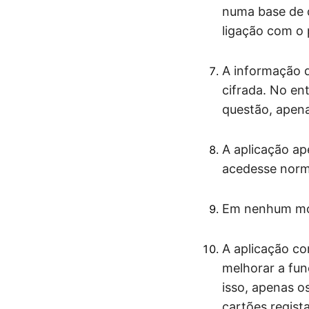
numa base de d
ligação com o 
A informação 
cifrada. No en
questão, apena
A aplicação ap
acedesse norm
Em nenhum mom
A aplicação co
melhorar a func
isso, apenas o
cartões regista