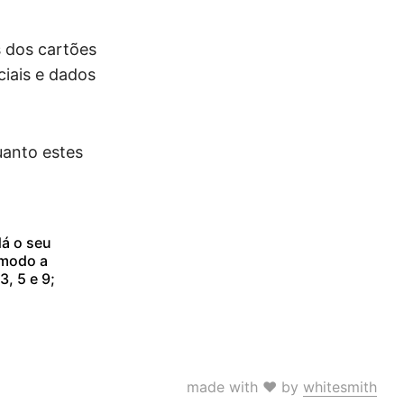
s dos cartões
iais e dados
uanto estes
dá o seu
 modo a
, 5 e 9;
made with ♥ by
whitesmith